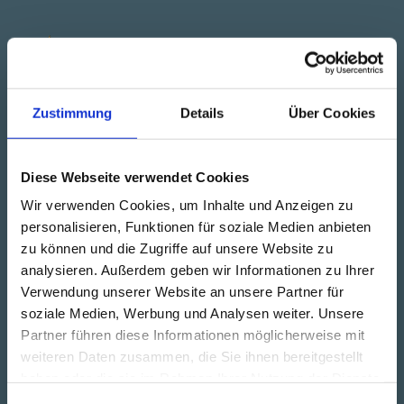
Zum
Inhalt
ARBEITSRECHT KÖLN / HÜRTH
springen
Menü
Zustimmung
Details
Über Cookies
This is an example page. It’s different from a blog post
Diese Webseite verwendet Cookies
because it will stay in one place and will show up in
Wir verwenden Cookies, um Inhalte und Anzeigen zu
your site navigation (in most themes). Most people
personalisieren, Funktionen für soziale Medien anbieten
start with an About page that introduces them to
potential site visitors. It might say something like this:
zu können und die Zugriffe auf unsere Website zu
analysieren. Außerdem geben wir Informationen zu Ihrer
Hi there! I’m a bike messenger by day, aspiring actor
Verwendung unserer Website an unsere Partner für
by night, and this is my website. I live in Los
Angeles, have a great dog named Jack, and I like
soziale Medien, Werbung und Analysen weiter. Unsere
piña coladas. (And gettin‘ caught in the rain.)
Partner führen diese Informationen möglicherweise mit
weiteren Daten zusammen, die Sie ihnen bereitgestellt
…or something like this:
haben oder die sie im Rahmen Ihrer Nutzung der Dienste
gesammelt haben.
The XYZ Doohickey Company was founded in 1971,